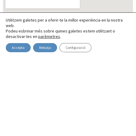
Utilitzem galetes per a oferir-te la millor experiència en la nostra
web.
Podeu esbrinar més sobre quines galetes estem utilitzant o
desactivar-les en
parèmetres
.
Accepta
Rebutja
Configuració