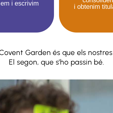
lem i escrivim
i obtenim titu
Prepa
a Covent Garden és que els nostre
niciem
El segon, que s’ho passin bé.
Anglès com a lle
itats lúdiques on la
vehicular i preparac
 vehicular és l'anglès.
exàmens de l'Univers
, parlem i escrivim.
Cambridge
Més info
Més info