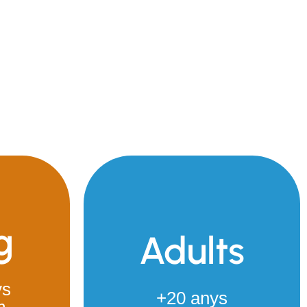
g
Adults
ys
+20 anys
m