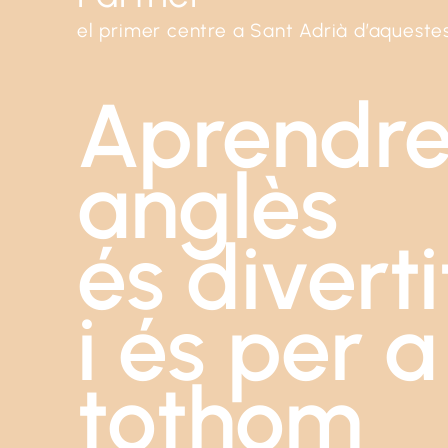
el primer centre a Sant Adrià d’aquestes
Aprendr
anglès
és diverti
i és per a
tothom