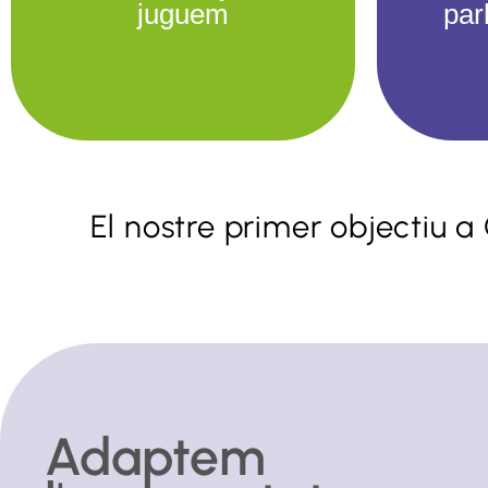
juguem
par
Juguem
El nostre primer objectiu 
I
Classes dinàmiques i diverses
Activ
que combinen jocs, cançons,
llengua
vídeos i d’altres activitats
Juguem
lúdiques.
Adaptem
Més info