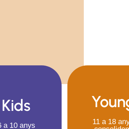
Youn
Kids
11 a 18 an
6 a 10 anys
consolide