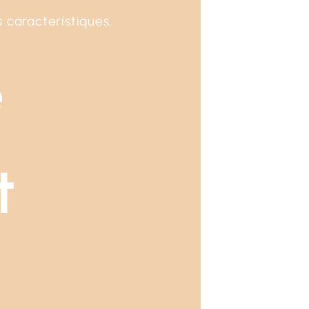
 característiques.
e
t