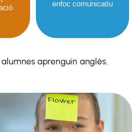
enfoc comunicatiu
lació
rem
s alumnes aprenguin anglès.
Parlem
ngua
Enfoc comunicatiu, fent èmfasi
ió per
en activitats orals i de
itat de
comprensió auditiva
Més info