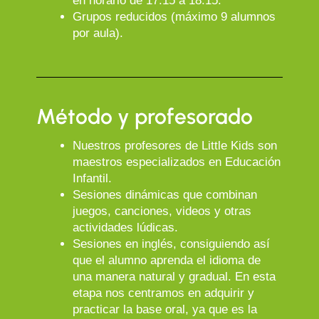
en horario de 17:15 a 18:15.
Grupos reducidos (máximo 9 alumnos
por aula).
Método y profesorado
Nuestros profesores de Little Kids son
maestros especializados en Educación
Infantil.
Sesiones dinámicas que combinan
juegos, canciones, videos y otras
actividades lúdicas.
Sesiones en inglés, consiguiendo así
Utilizamos cookies para ofrecerle la mejor experiencia en nuestra
que el alumno aprenda el idioma de
web.
una manera natural y gradual. En esta
Puede aprender más sobre qué cookies utilizamos o desactivarlas
etapa nos centramos en adquirir y
en
parámetros
.
practicar la base oral, ya que es la